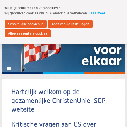
Spring
Wil je gebruik maken van cookies?
naar
Wij gebruiken cookies om jouw ervaring te verbeteren.
Lees meer
.
MENU
Spring
naar
Noord-Brabant
de
Schakel alle cookies in
Toon cookie-instellingen
inhoud
Spring
Alleen essentiële cookies
naar
het
hoofdmenu
Hartelijk welkom op de
Zoeken:
gezamenlijke ChristenUnie-SGP
Zoeken
website
Kritische vragen aan GS over